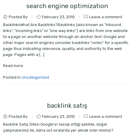
search engine optimization
Posted By
February 23, 2010
Leave a comment
BacklinksWhat Are Backlinks?Backlinks (also known as “inbound
links”, “incoming links” or “one way links”) are links from one website
to a page on another website through an anchor text. Google and
other major search engines consider backlinks “votes” for a specific
page thus indicating relevance, quality, and authority to the web
page. Pages with a […]
Read more
Posted in
Uncategorized
backlink satış
Posted By
February 23, 2010
Leave a comment
Backlink Satış Sitesi Google’ın tasvip ettiği şekilde, doğal
çalışmalarımız ile, daha üst sıralarda yer almak ister misiniz?