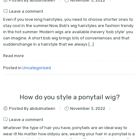
Posted By abdulmateen
November 3, 2022
Leave a comment
Even if you love long hairstyles, you need to choose shorter ones to
stay cool in the summer.Now, Bob’s wig hairstyles are fashion trendy
in the hot summer. Modern wigs are available inevery ‘bob style’ you
can imagine. A short bob wig brings lots of conveniences and that
suddenchange in a hairstyle that we always […]
Read more
Posted in
Uncategorized
How do you style a ponytail wig?
Posted By abdulmateen
November 3, 2022
Leave a comment
Whatever the type of hair you have, ponytails are an ideal way to
wear it! No matter how oldyou are, wearing your hair in a ponytail is a