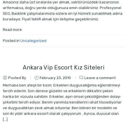
Amacınız daha üst sıralarda yer almak, sektörünüzdeki kazancınızı
arttırmaksa, doğru yerde olduğunuza emin olabilirsiniz. Profesyonel
SEO, Backlink çalışmalarımızla sizlere en iyi hizmeti sunabilmek adına
buradayız. Fiyat teklifi almak için iletişime geçebilirsiniz.
Read more
Posted in
Uncategorized
Ankara Vip Escort Kız Siteleri
Posted By
February 23, 2010
Leave a comment
Merhaba ben ateşli bir kızım. Erkekleri duygusallığımla eğlendirmeyi
tercih ederim. Son derece güzelim ve erkeklerin dikkatini çeken
harika bir vücuda sahibim. Erkekler, aşırı cinsel çekiciliğimden dolayı
şirketimi tercih ediyor. Benim yanımda kendilerini rahat hissediyorlar
ve duygusallıktan zevk almak istiyorlar. Ben bilinen bir modelim ve
son iki yıldır ankara escort olarak çalışıyorum . Ayrıca, duyusal olan
[…]