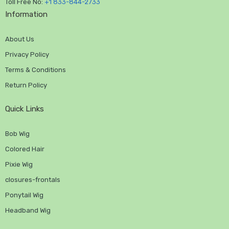
Toll Free No:
+1 833-844-2733
Information
About Us
Privacy Policy
Terms & Conditions
Return Policy
Quick Links
Bob Wig
Colored Hair
Pixie Wig
closures-frontals
Ponytail Wig
Headband Wig