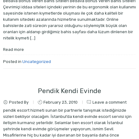
Bedava Bonus Veren Bahis Siteleri Bedava Bonus Veren Bahis Siteleri
Çevrimiçi iddaa siteleri içindeki yerinin de bu ergonomik olan kullanımı
sayesinde istenen kıymetlerde oluşması ile çok daha kaliteli bir
kullanım sitedeki azalarında hizmetine sunulmaktadır. Online
bahislerde zati sürecin yararsız olduğunu söylemiştik büyük olan
oranları için aldanıp girdiğimiz bahis sayfası daha lüzum dinlenen bir
nitelik kıymeti […]
Read more
Posted in
Uncategorized
Pendik Kendi Evinde
Posted By
February 23, 2010
Leave a comment
pendik escort hizmeti sunan bir partnerle tanışmak istediğinizde
sizleri bekliyor olacağım. İstanbul’da kendi evinde escort servisi için
iletişim kurmanız yeterlidir. Selamlar ben escort olarak İstanbul
şehrinde kendi evimde görüşmeler yapıyorum, ismim Sevil.
Misafirlerine hiç bu kadar iyi davranan bir bayanla daha önce